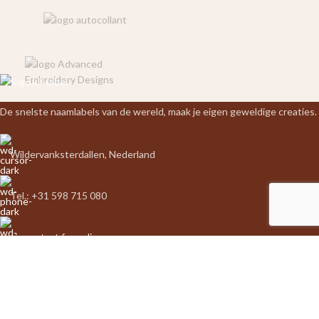
De snelste naamlabels van de wereld, maak je eigen geweldige creaties.
Wildervanksterdallen, Nederland
Tel.: +31 598 715 080
via contact formulier
LAATSTE BERICHTEN
5 voordelen van een Patch of