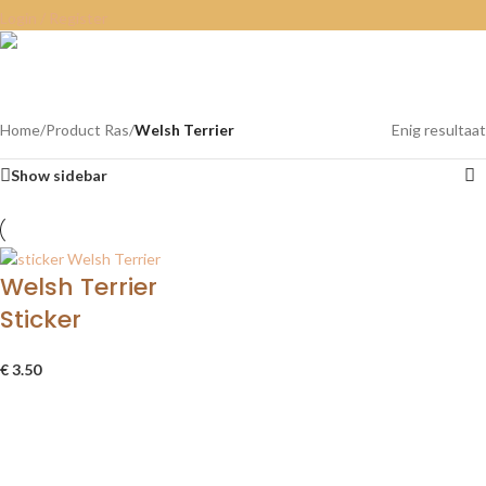
Login / Register
Welsh Terrier
Categories
Home
/
Product Ras
/
Welsh Terrier
Enig resultaat
Show sidebar
Welsh Terrier
Sticker
€
3.50