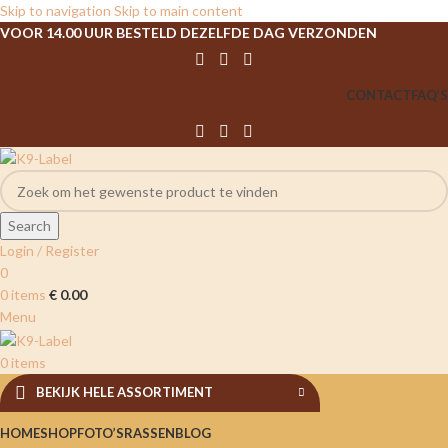
Skip to navigation
Skip to main content
VOOR 14.00 UUR BESTELD DEZELFDE DAG VERZONDEN
CONTACT
FAQ’S
Search
Login / Register
0
0
items
€
0.00
Menu
0
items
BEKIJK HELE ASSORTIMENT
HOME
SHOP
FOTO’S
RASSEN
BLOG