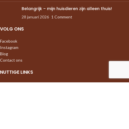
Belangrijk – mijn huisdieren zijn alleen thuis!
28 januari 2026
1 Comment
VOLG ONS
Facebook
Instagram
Blog
Contact ons
NUTTIGE LINKS
Algemene voorwaarden
Privacy policy
Verzending & Retourneren
Sitemap
HONDENAFBEELDING
Geprint