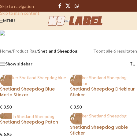
Skip to navigation
Skip to main content
MENU
Shetland Sheepdog
Categories
Home
/
Product Ras
/
Shetland Sheepdog
Toont alle 6 resultaten
Show sidebar
Shetland Sheepdog Blue
Shetland Sheepdog Driekleur
Merle Sticker
Sticker
€
3.50
€
3.50
Shetland Sheepdog Patch
Shetland Sheepdog Sable
Sticker
€
6.95