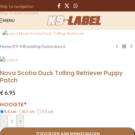
Skip to navigation
Skip to main content
MENU
Home
/
K9-Afbeelding
/
Geborduurd
Nova Scotia Duck Tolling Retriever Puppy
Patch
€
6.95
HOOGTE
*
5.5 cm
6.5 cm
7.5 cm
-
+
TOEVOEGEN AAN WINKELWAGEN