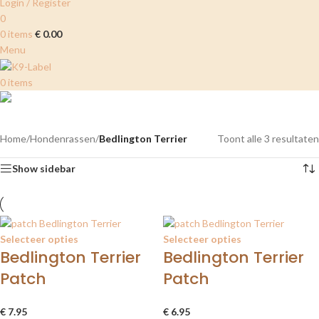
Login / Register
0
0
items
€
0.00
Menu
0
items
Bedlington Terrier
Categories
Home
/
Hondenrassen
/
Bedlington Terrier
Toont alle 3 resultaten
Show sidebar
Selecteer opties
Selecteer opties
Bedlington Terrier
Bedlington Terrier
Patch
Patch
€
7.95
€
6.95