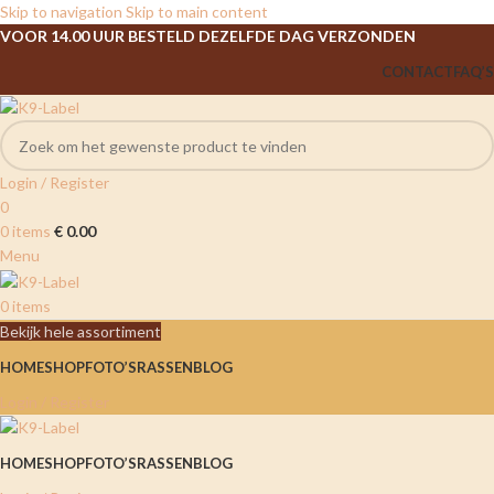
Skip to navigation
Skip to main content
VOOR 14.00 UUR BESTELD DEZELFDE DAG VERZONDEN
CONTACT
FAQ’S
Login / Register
0
0
items
€
0.00
Menu
0
items
Bekijk hele assortiment
HOME
SHOP
FOTO’S
RASSEN
BLOG
Login / Register
HOME
SHOP
FOTO’S
RASSEN
BLOG