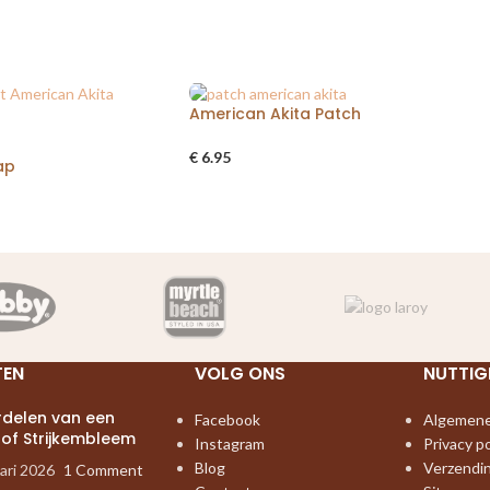
American Akita Patch
€
6.95
ap
TEN
VOLG ONS
NUTTIG
rdelen van een
Facebook
Algemene
 of Strijkembleem
Instagram
Privacy po
Blog
Verzendi
ari 2026
1 Comment