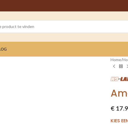
LOG
Home
/
Ho
Ame
€
17.
KIES EE