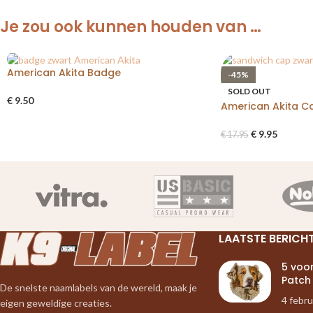
Je zou ook kunnen houden van …
American Akita Badge
-45%
SOLD OUT
€
9.50
American Akita C
€
9.95
€
17.95
LAATSTE BERICH
5 voo
Patch
De snelste naamlabels van de wereld, maak je
4 febru
eigen geweldige creaties.