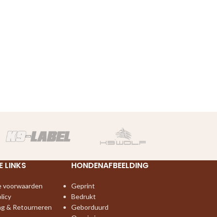
E LINKS
HONDENAFBEELDING
 voorwaarden
Geprint
licy
Bedrukt
ng & Retourneren
Geborduurd