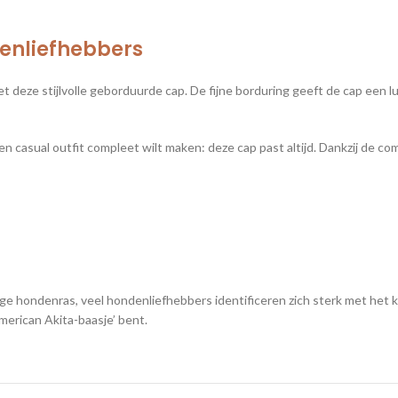
enliefhebbers
t deze stijlvolle geborduurde cap. De fijne borduring geeft de cap een lu
asual outfit compleet wilt maken: deze cap past altijd. Dankzij de comf
ge hondenras, veel hondenliefhebbers identificeren zich sterk met het ka
American Akita-baasje’ bent.