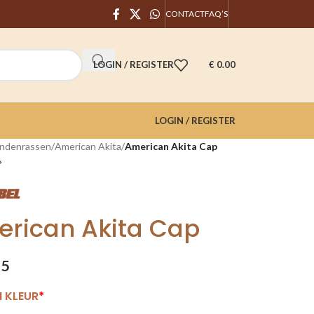
CONTACT
FAQ’S
LOGIN / REGISTER
€
0.00
LOGIN / REGISTER
ndenrassen
/
American Akita
/
American Akita Cap
rican Akita Cap
95
N KLEUR
*